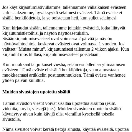
Jos käyt kirjautumissivullamme, tallennamme väliaikaisen evästeen
tarkistaaksemme, hyväksyykö selaimesi evästeet. Tämä eväste ei
sisällä henkilötietoja, ja se poistetaan heti, kun suljet selaimesi.
Kun kirjaudut sisään, tallennamme joitakin evästeitä, jotka liittyvät
kirjautumistietoihisi ja näytön näyttöasetuksiin.
Sisäänkirjautumisevästeet ovat voimassa 2 päivää ja näytön
näyttövaihtoehtoja koskevat evästeet ovat voimassa 1 vuoden. Jos
valitset ”Muista minut”, kirjautumisesi tallentuu 2 viikon ajaksi. Kun
kirjaudut ulos tililtäsi, kirjautumisevästeet poistetaan.
Kun muokkaat tai julkaiset viestiä, selaimesi tallentaa ylimääräisen
evästeen. Tämä eväste ei sisällä henkilötietoja, vaan ainoastaan
muokkaamasi artikkelin postitustunnuksen. Tämä eväste vanhenee
yhden päivän kuluttua.
Muiden sivustojen upotettu sisältö
Tämän sivuston viestit voivat sisältää upotettua sisältöä (esim.
videoita, kuvia, viestejä jne.). Muiden sivustojen upotettu sisältö
käyttäytyy aivan kuin kävijä olisi vieraillut kyseisellä toisella
sivustolla.
Nämä sivustot voivat kerätä tietoja sinusta, käyttää evästeitä, upottaa