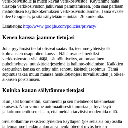
verkkosivustolle ja miten käytät verkkosivustoa. Käytämme näitä
tilastoja verkkosivuston jatkuvaan parantamiseen, jotta saat parhaan
mahdollisen käyttökokemuksen verkkosivustollamme. Tämä eväste
tulee Googlelta, ja sitä säilytetään enintään 26 kuukautta.
Lisätietoja:
http://www.google.com/policies/privacy/
Kenen kanssa jaamme tietojasi
Jotta pyytämäsi tiedot olisivat saatavilla, teemme yhteistyötä
kolmansien osapuolten kanssa. Näitä ovat esimerkiksi
verkkosivuston ylläpitäjä, isännöintiyritys, automaattinen
puhelinyhteys, uutiskirjejärjestelmä ja hallinto-ohjelmisto. Kaikkien
osapuolten kanssa on tehty niin sanottu käsittelijäsopimus. Tämä
sopimus takaa muun muassa henkilötietojesi turvallisuuden ja oikea-
aikaisen poistamisen.
Kuinka kauan säilytämme tietojasi
Kun jätät kommentin, kommentti ja sen metatiedot tallennetaan
ikuisesti. Näin voimme automaattisesti tunnistaa ja hyväksyä
jatkokommentit sen sijaan, että meidän tarvitsisi moderoida niitä.
Sivustollamme rekisteröityneiden käyttäjien (jos sellaisia on) osalta
tallennamme heidän antamansa henkilötiedot myös heidän