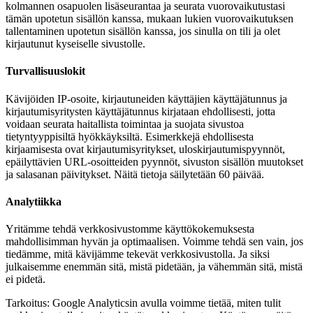
kolmannen osapuolen lisäseurantaa ja seurata vuorovaikutustasi
tämän upotetun sisällön kanssa, mukaan lukien vuorovaikutuksen
tallentaminen upotetun sisällön kanssa, jos sinulla on tili ja olet
kirjautunut kyseiselle sivustolle.
Turvallisuuslokit
Kävijöiden IP-osoite, kirjautuneiden käyttäjien käyttäjätunnus ja
kirjautumisyritysten käyttäjätunnus kirjataan ehdollisesti, jotta
voidaan seurata haitallista toimintaa ja suojata sivustoa
tietyntyyppisiltä hyökkäyksiltä. Esimerkkejä ehdollisesta
kirjaamisesta ovat kirjautumisyritykset, uloskirjautumispyynnöt,
epäilyttävien URL-osoitteiden pyynnöt, sivuston sisällön muutokset
ja salasanan päivitykset. Näitä tietoja säilytetään 60 päivää.
Analytiikka
Yritämme tehdä verkkosivustomme käyttökokemuksesta
mahdollisimman hyvän ja optimaalisen. Voimme tehdä sen vain, jos
tiedämme, mitä kävijämme tekevät verkkosivustolla. Ja siksi
julkaisemme enemmän sitä, mistä pidetään, ja vähemmän sitä, mistä
ei pidetä.
Tarkoitus: Google Analyticsin avulla voimme tietää, miten tulit