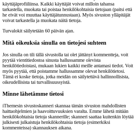
käyttäjäprofiiliinsa. Kaikki käyttäjät voivat milloin tahansa
tarkastella, muokata tai poistaa henkilökohtaisia tietojaan (paitsi että
he eivät voi muuttaa käyttäjätunnustaan). Myös sivuston ylläpitäjät
voivat tarkastella ja muokata näitä tietoja.
Turvalokit säilytetään 60 päivän ajan.
Mitä oikeuksia sinulla on tietojesi suhteen
Jos sinulla on tili tällä sivustolla tai olet jättänyt kommentteja, voit
pyytää vientitiedostoa sinusta hallussamme olevista
henkilötiedoistasi, mukaan lukien kaikki meille antamasi tiedot. Voit
myös pyytää, että poistamme hallussamme olevat henkilötietosi.
Tämä ei koske tietoja, jotka meidän on säilytettävä hallinnollisista,
oikeudellisista tai turvallisuussyistä.
Minne lähetämme tietosi
iThemesin sivustoskanneri skannaa tämän sivuston mahdollisten
haittaohjelmien ja haavoittuvuuksien varalta. Emme lähetä mitään
henkilökohtaisia tietoja skannerille; skanneri saattaa kuitenkin löytää
julkisesti julkaistuja henkilökohtaisia tietoja (esimerkiksi
kommenteissa) skannauksen aikana.