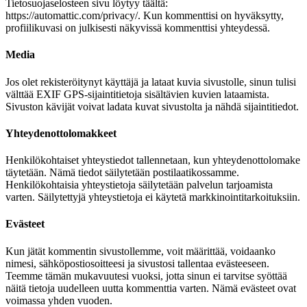
Tietosuojaselosteen sivu löytyy täältä:
https://automattic.com/privacy/. Kun kommenttisi on hyväksytty,
profiilikuvasi on julkisesti näkyvissä kommenttisi yhteydessä.
Media
Jos olet rekisteröitynyt käyttäjä ja lataat kuvia sivustolle, sinun tulisi
välttää EXIF GPS-sijaintitietoja sisältävien kuvien lataamista.
Sivuston kävijät voivat ladata kuvat sivustolta ja nähdä sijaintitiedot.
Yhteydenottolomakkeet
Henkilökohtaiset yhteystiedot tallennetaan, kun yhteydenottolomake
täytetään. Nämä tiedot säilytetään postilaatikossamme.
Henkilökohtaisia yhteystietoja säilytetään palvelun tarjoamista
varten. Säilytettyjä yhteystietoja ei käytetä markkinointitarkoituksiin.
Evästeet
Kun jätät kommentin sivustollemme, voit määrittää, voidaanko
nimesi, sähköpostiosoitteesi ja sivustosi tallentaa evästeeseen.
Teemme tämän mukavuutesi vuoksi, jotta sinun ei tarvitse syöttää
näitä tietoja uudelleen uutta kommenttia varten. Nämä evästeet ovat
voimassa yhden vuoden.