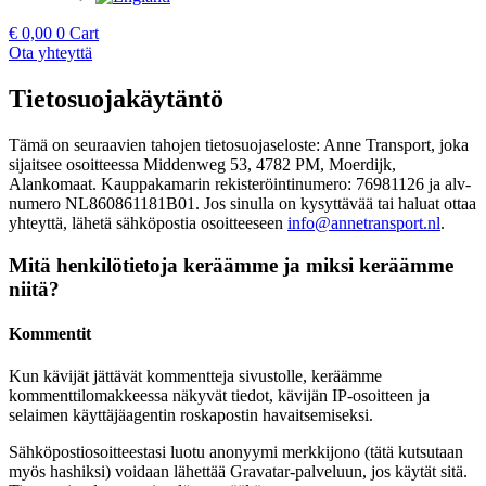
€
0,00
0
Cart
Ota yhteyttä
Tietosuojakäytäntö
Tämä on seuraavien tahojen tietosuojaseloste: Anne Transport, joka
sijaitsee osoitteessa
Middenweg 53, 4782 PM, Moerdijk,
Alankomaat
. Kauppakamarin rekisteröintinumero: 76981126 ja alv-
numero NL860861181B01. Jos sinulla on kysyttävää tai haluat ottaa
yhteyttä, lähetä sähköpostia osoitteeseen
info@annetransport.nl
.
Mitä henkilötietoja keräämme ja miksi keräämme
niitä?
Kommentit
Kun kävijät jättävät kommentteja sivustolle, keräämme
kommenttilomakkeessa näkyvät tiedot, kävijän IP-osoitteen ja
selaimen käyttäjäagentin roskapostin havaitsemiseksi.
Sähköpostiosoitteestasi luotu anonyymi merkkijono (tätä kutsutaan
myös hashiksi) voidaan lähettää Gravatar-palveluun, jos käytät sitä.